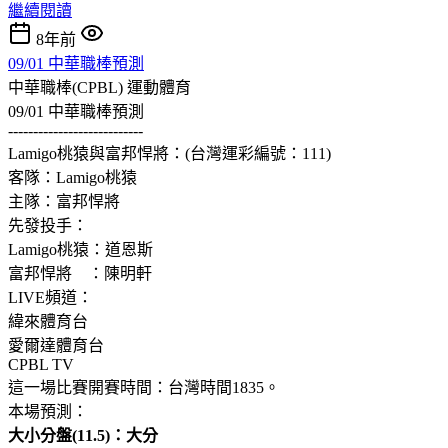
繼續閱讀
8年前
09/01 中華職棒預測
中華職棒(CPBL)
運動體育
09/01 中華職棒預測
---------------------------
Lamigo桃猿與富邦悍將：(台灣運彩編號：111)
客隊：Lamigo桃猿
主隊：富邦悍將
先發投手：
Lamigo桃猿：道恩斯
富邦悍將 ：陳明軒
LIVE頻道：
緯來體育台
愛爾達體育台
CPBL TV
這一場比賽開賽時間：台灣時間1835。
本場預測：
大小分盤(11.5)：大分