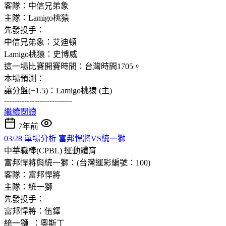
客隊：中信兄弟象
主隊：Lamigo桃猿
先發投手：
中信兄弟象：艾迪頓
Lamigo桃猿：史博威
這一場比賽開賽時間：台灣時間1705。
本場預測：
讓分盤(+1.5)：Lamigo桃猿 (主)
---------------------------
繼續閱讀
7年前
03/28 單場分析 富邦悍將VS統一獅
中華職棒(CPBL)
運動體育
富邦悍將與統一獅：(台灣運彩編號：100)
客隊：富邦悍將
主隊：統一獅
先發投手：
富邦悍將：伍鐸
統一獅 ：奧斯丁