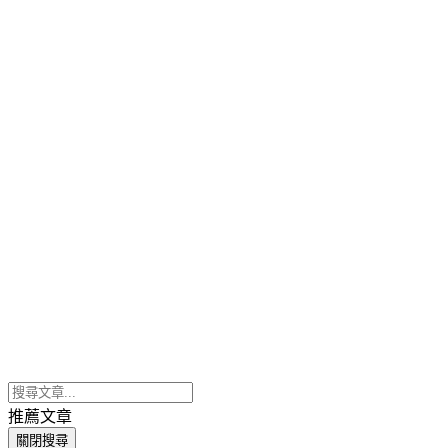
推薦文章
關閉搜尋