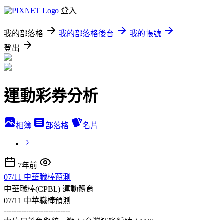
登入
我的部落格
我的部落格後台
我的帳號
登出
運動彩券分析
相簿
部落格
名片
7年前
07/11 中華職棒預測
中華職棒(CPBL)
運動體育
07/11 中華職棒預測
---------------------------