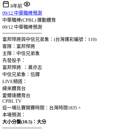
8年前
09/12 中華職棒預測
中華職棒(CPBL)
運動體育
09/12 中華職棒預測
---------------------------
富邦悍將與中信兄弟象：(台灣運彩編號：110)
客隊：富邦悍將
主隊：中信兄弟象
先發投手：
富邦悍將 ：黃亦志
中信兄弟象：伍鐸
LIVE頻道：
緯來體育台
愛爾達體育台
CPBL TV
這一場比賽開賽時間：台灣時間1835。
本場預測：
大小分盤(10.5)：大分
---------------------------