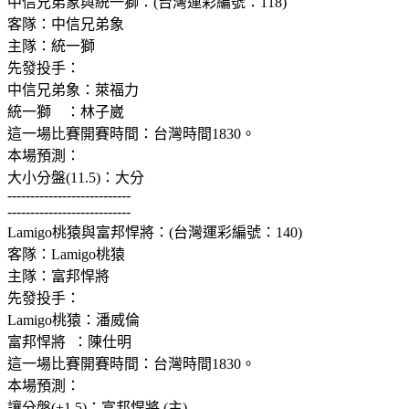
中信兄弟象與統一獅：(台灣運彩編號：118)
客隊：中信兄弟象
主隊：統一獅
先發投手：
中信兄弟象：萊福力
統一獅 ：林子崴
這一場比賽開賽時間：台灣時間1830。
本場預測：
大小分盤(11.5)：大分
---------------------------
---------------------------
Lamigo桃猿與富邦悍將：(台灣運彩編號：140)
客隊：Lamigo桃猿
主隊：富邦悍將
先發投手：
Lamigo桃猿：潘威倫
富邦悍將 ：陳仕明
這一場比賽開賽時間：台灣時間1830。
本場預測：
讓分盤(+1.5)：富邦悍將 (主)