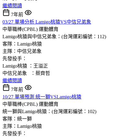
繼續閱讀
7年前
03/27 單場分析 Lamigo桃猿VS中信兄弟象
中華職棒(CPBL)
運動體育
Lamigo桃猿與中信兄弟象：(台灣運彩編號：112)
客隊：Lamigo桃猿
主隊：中信兄弟象
先發投手：
Lamigo桃猿 ：王溢正
中信兄弟象 ：蔡齊哲
繼續閱讀
7年前
10/27 單場預測 統一獅VSLamigo桃猿
中華職棒(CPBL)
運動體育
統一獅與Lamigo桃猿：(台灣運彩編號：102)
客隊：統一獅
主隊：Lamigo桃猿
先發投手：