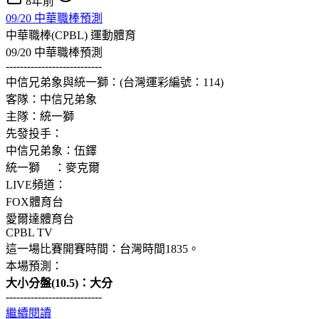
8年前
09/20 中華職棒預測
中華職棒(CPBL)
運動體育
09/20 中華職棒預測
---------------------------
中信兄弟象與統一獅：(台灣運彩編號：114)
客隊：中信兄弟象
主隊：統一獅
先發投手：
中信兄弟象：伍鐸
統一獅 ：麥克爾
LIVE頻道：
FOX體育台
愛爾達體育台
CPBL TV
這一場比賽開賽時間：台灣時間1835。
本場預測：
大小分盤(10.5)：大分
---------------------------
繼續閱讀