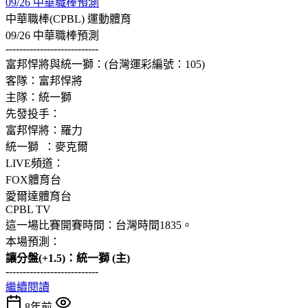
09/26 中華職棒預測
中華職棒(CPBL)
運動體育
09/26 中華職棒預測
---------------------------
富邦悍將與統一獅：(台灣運彩編號：105)
客隊：富邦悍將
主隊：統一獅
先發投手：
富邦悍將：羅力
統一獅 ：麥克爾
LIVE頻道：
FOX體育台
愛爾達體育台
CPBL TV
這一場比賽開賽時間：台灣時間1835。
本場預測：
讓分盤(+1.5)：統一獅 (主)
---------------------------
繼續閱讀
8年前