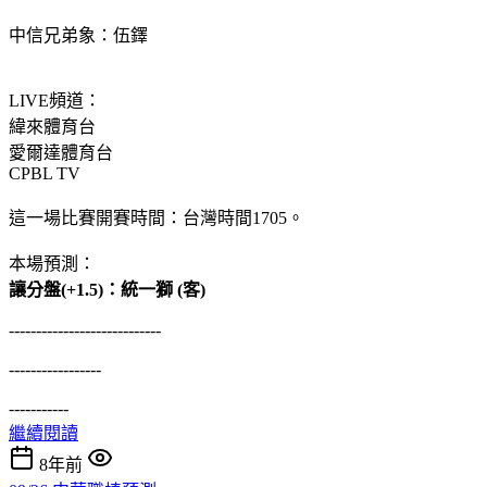
中信兄弟象：伍鐸
LIVE頻道：
緯來體育台
愛爾達體育台
CPBL TV
這一場比賽開賽時間：台灣時間1705。
本場預測：
讓分盤(+1.5)：統一獅 (客)
----------------------------
-----------------
-----------
繼續閱讀
8年前