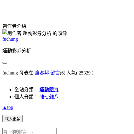
創作者介紹
fuchung
運動彩券分析
fuchung 發表在
痞客邦
留言
(6)
人氣(
25329
)
全站分類：
運動體育
個人分類：
雜七雜八
▲top
載入更多