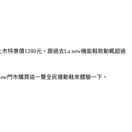
特惠價1280元。跟過去La new機能鞋款動輒超過
new門市購買這一雙全民運動鞋來體驗一下。