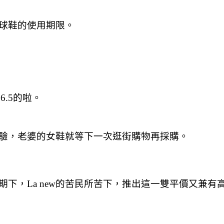
球鞋的使用期限
。
26.5的啦。
來體驗，老婆的女鞋就等下一次逛街購物再採購。
下，La new的苦民所苦下，推出這一雙平價又兼有